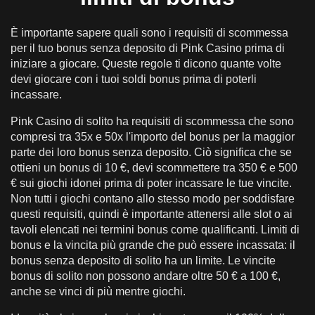
È importante sapere quali sono i requisiti di scommessa
per il tuo bonus senza deposito di Pink Casino prima di
iniziare a giocare. Queste regole ti dicono quante volte
devi giocare con i tuoi soldi bonus prima di poterli
incassare.
Pink Casino di solito ha requisiti di scommessa che sono
compresi tra 35x e 50x l'importo del bonus per la maggior
parte dei loro bonus senza deposito. Ciò significa che se
ottieni un bonus di 10 €, devi scommettere tra 350 € e 500
€ sui giochi idonei prima di poter incassare le tue vincite.
Non tutti i giochi contano allo stesso modo per soddisfare
questi requisiti, quindi è importante attenersi alle slot o ai
tavoli elencati nei termini bonus come qualificanti. Limiti di
bonus e la vincita più grande che può essere incassata: il
bonus senza deposito di solito ha un limite. Le vincite
bonus di solito non possono andare oltre 50 € a 100 €,
anche se vinci di più mentre giochi.