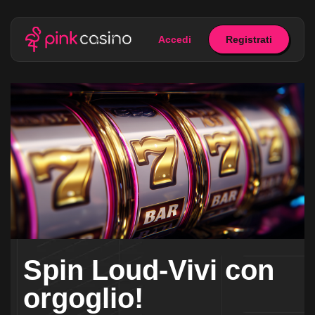
Accedi
Registrati
Spin Loud-Vivi con
orgoglio!