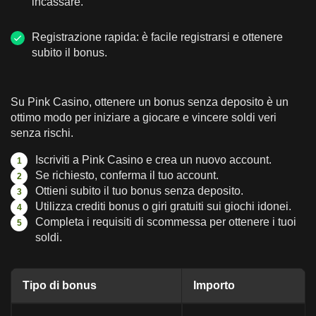
incassare.
Registrazione rapida: è facile registrarsi e ottenere
subito il bonus.
Su Pink Casino, ottenere un bonus senza deposito è un
ottimo modo per iniziare a giocare e vincere soldi veri
senza rischi.
Iscriviti a Pink Casino e crea un nuovo account.
Se richiesto, conferma il tuo account.
Ottieni subito il tuo bonus senza deposito.
Utilizza crediti bonus o giri gratuiti sui giochi idonei.
Completa i requisiti di scommessa per ottenere i tuoi
soldi.
Tipo di bonus
Importo