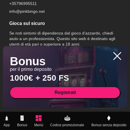
+35796995511
info@pinkbingo.net
Gioca sul sicuro
Se noti sintomi di dipendenza dal gioco d'azzardo, chiedi
aiuto a un professionista. Questo sito web è destinato agli
utenti di età pari o superiore a 18 anni.
Bonus
per il primo deposito
1000€ + 250 FS
Cambia lingua
Registrati
All Rights Reserved.
App
Bonus
Menù
Codice promozionale
Bonus senza deposito