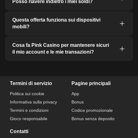
Posso riavere indietro i miei soldi?
Questa offerta funziona sui dispositivi
mobili?
Cosa fa Pink Casino per mantenere sicuri
il mio account e le mie transazioni?
Termini di servizio
Pagine principali
Politica sui cookie
App
Informativa sulla privacy
Bonus
Termini e condizioni
Codice promozionale
Gioco responsabile
Bonus senza deposito
Contatti