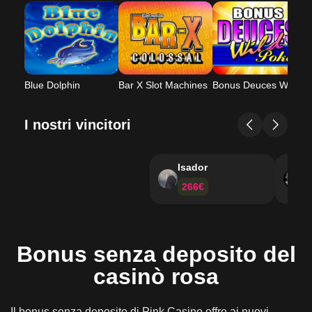
Punti chiave del bonus senza deposito di Pink
Casino
Blue Dolphin
Bar X Slot Machines
Bonus Deuces Wild
B
I nostri vincitori
Wardinsky
Isador
R
150€
266€
Bonus senza deposito del
casinò rosa
Il bonus senza deposito di Pink Casino offre ai nuovi