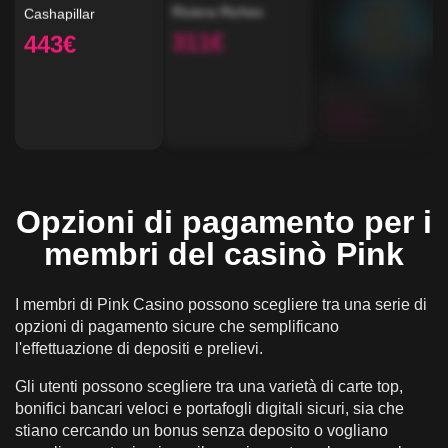
Cashapillar
Wheel of Wealth
Riviera Riches
443€
199€
311€
Opzioni di pagamento per i
membri del casinò Pink
I membri di Pink Casino possono scegliere tra una serie di
opzioni di pagamento sicure che semplificano
l'effettuazione di depositi e prelievi.
Gli utenti possono scegliere tra una varietà di carte top,
bonifici bancari veloci e portafogli digitali sicuri, sia che
stiano cercando un bonus senza deposito o vogliano