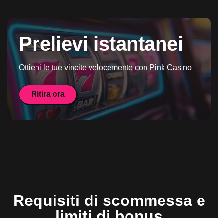
Prelievi istantanei
Ottieni le tue vincite velocemente con Pink Casino
Ritira ora
Requisiti di scommessa e
limiti di bonus