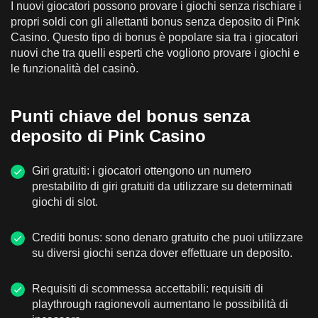
I nuovi giocatori possono provare i giochi senza rischiare i
propri soldi con gli allettanti bonus senza deposito di Pink
Casino. Questo tipo di bonus è popolare sia tra i giocatori
nuovi che tra quelli esperti che vogliono provare i giochi e
le funzionalità del casinò.
Punti chiave del bonus senza
deposito di Pink Casino
Giri gratuiti: i giocatori ottengono un numero
prestabilito di giri gratuiti da utilizzare su determinati
giochi di slot.
Crediti bonus: sono denaro gratuito che puoi utilizzare
su diversi giochi senza dover effettuare un deposito.
Requisiti di scommessa accettabili: requisiti di
playthrough ragionevoli aumentano le possibilità di