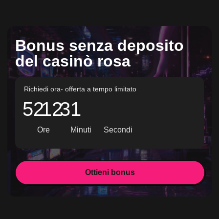
Bonus senza deposito
del casinò rosa
Richiedi ora- offerta a tempo limitato
52
12
29
Ore
Minuti
Secondi
Ottieni bonus