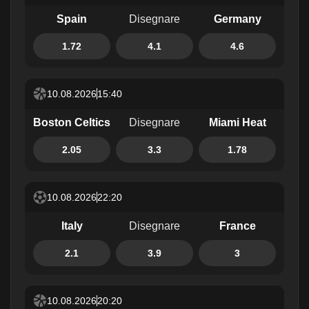
Spain
Disegnare
Germany
1.72
4.1
4.6
10.08.2026
15:40
Boston Celtics
Disegnare
Miami Heat
2.05
3.3
1.78
10.08.2026
22:20
Italy
Disegnare
France
2.1
3.9
3
10.08.2026
20:20