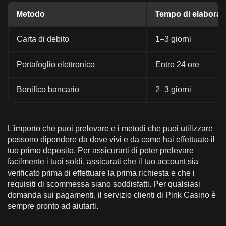
Metodo
Tempo di elaboraz
Carta di debito
1–3 giorni
Portafoglio elettronico
Entro 24 ore
Bonifico bancario
2–3 giorni
L'importo che puoi prelevare e i metodi che puoi utilizzare
possono dipendere da dove vivi e da come hai effettuato il
tuo primo deposito. Per assicurarti di poter prelevare
facilmente i tuoi soldi, assicurati che il tuo account sia
verificato prima di effettuare la prima richiesta e che i
requisiti di scommessa siano soddisfatti. Per qualsiasi
domanda sui pagamenti, il servizio clienti di Pink Casino è
sempre pronto ad aiutarti.