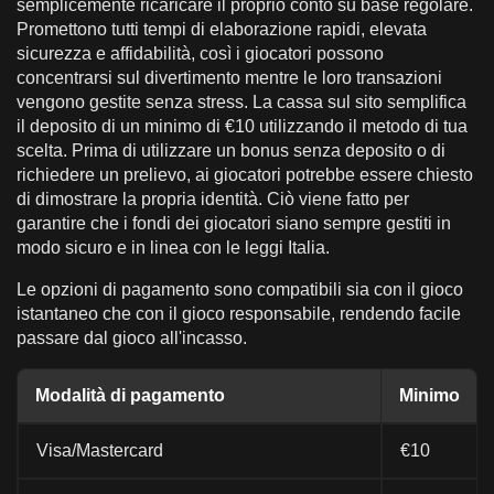
semplicemente ricaricare il proprio conto su base regolare.
Promettono tutti tempi di elaborazione rapidi, elevata
sicurezza e affidabilità, così i giocatori possono
concentrarsi sul divertimento mentre le loro transazioni
vengono gestite senza stress. La cassa sul sito semplifica
il deposito di un minimo di €10 utilizzando il metodo di tua
scelta. Prima di utilizzare un bonus senza deposito o di
richiedere un prelievo, ai giocatori potrebbe essere chiesto
di dimostrare la propria identità. Ciò viene fatto per
garantire che i fondi dei giocatori siano sempre gestiti in
modo sicuro e in linea con le leggi Italia.
Le opzioni di pagamento sono compatibili sia con il gioco
istantaneo che con il gioco responsabile, rendendo facile
passare dal gioco all'incasso.
Modalità di pagamento
Minimo
Visa/Mastercard
€10