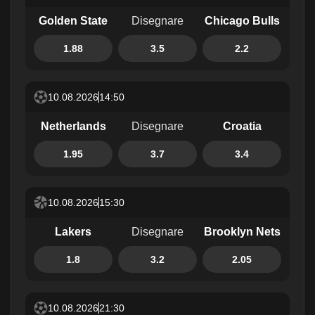
Golden State
Disegnare
Chicago Bulls
1.88
3.5
2.2
10.08.2026
14:50
Netherlands
Disegnare
Croatia
1.95
3.7
3.4
10.08.2026
15:30
Lakers
Disegnare
Brooklyn Nets
1.8
3.2
2.05
10.08.2026
21:30